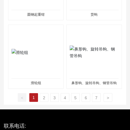
圆钢起重钳
货钩
滑轮组
鼻形钩、旋转吊钩、钢管吊钩
1
<
2
3
4
5
6
7
>
联系电话: