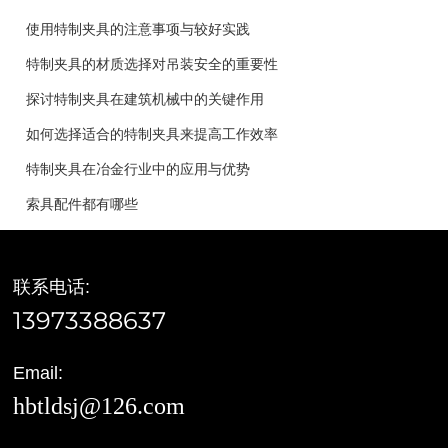
使用特制夹具的注意事项与较好实践
特制夹具的材质选择对吊装安全的重要性
探讨特制夹具在建筑机械中的关键作用
如何选择适合的特制夹具来提高工作效率
特制夹具在冶金行业中的应用与优势
索具配件都有哪些
联系电话:
13973388637
Email:
hbtldsj@126.com