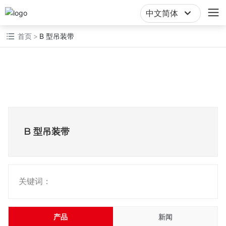
中文简体
English
首页
B 型吊装带
中文简体
B 型吊装带
关键词：
产品
新闻